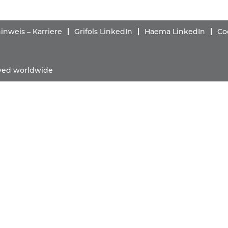
nweis – Karriere
Grifols LinkedIn
Haema LinkedIn
Co
erved worldwide