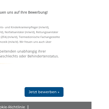
euen uns auf Ihre Bewerbung!
its- und Kinderkrankenpfleger (m/w/d),
), Notfallsanitäter (m/w/d), Rettungssanitäter
ZFA) (m/w/d), Tiermedizinische Fachangestellte
nostik (m/w/d). Wir freuen uns auch über
beitenden unabhängig ihrer
 Geschlechts oder Behindertenstatus.
Jetzt bewerben »
okie-Richtlinie