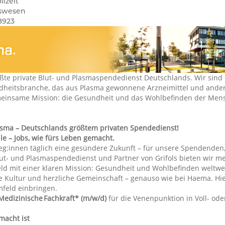
llzeit
tswesen
8923
ßte private Blut- und Plasmaspendedienst Deutschlands. Wir sind e
eitsbranche, das aus Plasma gewonnene Arzneimittel und ander
meinsame Mission: die Gesundheit und das Wohlbefinden der Mens
sma – Deutschlands größtem privaten Spendedienst!
lle – Jobs, wie fürs Leben gemacht.
eg:innen täglich eine gesündere Zukunft – für unsere Spendenden, 
lut- und Plasmaspendedienst und Partner von Grifols bieten wir me
ld mit einer klaren Mission: Gesundheit und Wohlbefinden weltwei
ge Kultur und herzliche Gemeinschaft – genauso wie bei Haema. Hi
mfeld einbringen.
Medizinische Fachkraft* (m/w/d)
für die Venenpunktion in Voll- oder
macht ist