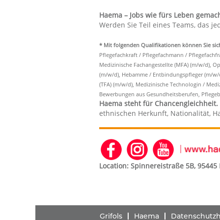
Haema – Jobs wie fürs Leben gemach
Werden Sie Teil eines Teams, das jed
* Mit folgenden Qualifikationen können Sie si
Pflegefachkraft / Pflegefachmann / Pflegefachf
Medizinische Fachangestellte (MFA) (m/w/d), Ope
(m/w/d), Hebamme / Entbindungspfleger (m/w/d)
(TFA) (m/w/d), Medizinische Technologin / Medi
Bewerbungen aus Gesundheitsberufen, Pflegeb
Haema steht für Chancengleichheit.
ethnischen Herkunft, Nationalität, H
Location: Spinnereistraße 5B, 95445
Grifols
Haema
Datenschutzhi