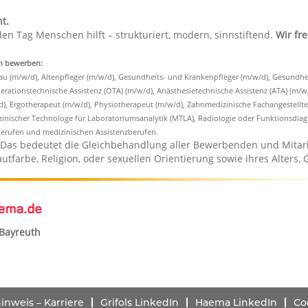
t.
en Tag Menschen hilft – strukturiert, modern, sinnstiftend.
Wir fr
ch bewerben:
rau (m/w/d), Altenpfleger (m/w/d), Gesundheits- und Krankenpfleger (m/w/d), Gesundhe
rationstechnische Assistenz (OTA) (m/w/d), Anästhesietechnische Assistenz (ATA) (m/w/d
, Ergotherapeut (m/w/d), Physiotherapeut (m/w/d), Zahnmedizinische Fachangestellte (
zinischer Technologe für Laboratoriumsanalytik (MTLA), Radiologie oder Funktionsdiag
erufen und medizinischen Assistenzberufen.
Das bedeutet die Gleichbehandlung aller Bewerbenden und Mitar
autfarbe, Religion, oder sexuellen Orientierung sowie ihres Alters,
 Bayreuth
nweis – Karriere
Grifols LinkedIn
Haema LinkedIn
Co