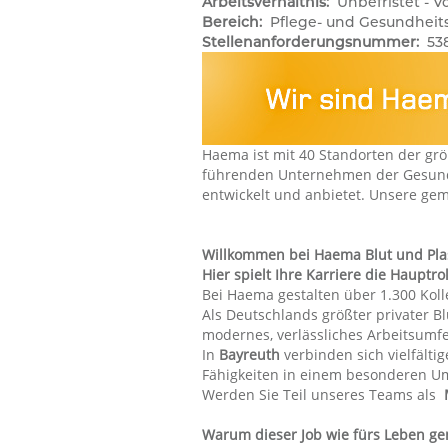
Arbeitsverhältnis:
Unbefristet - Vo
Bereich:
Pflege- und Gesundhei
Stellenanforderungsnummer:
53
Haema ist mit 40 Standorten der grö
führenden Unternehmen der Gesundh
entwickelt und anbietet. Unsere ge
Willkommen bei Haema Blut und Pla
Hier spielt Ihre Karriere die Hauptro
Bei Haema gestalten über 1.300 Koll
Als Deutschlands größter privater B
modernes, verlässliches Arbeitsumfe
In
Bayreuth
verbinden sich vielfälti
Fähigkeiten in einem besonderen U
Werden Sie Teil unseres Teams als
Warum dieser Job wie fürs Leben ge