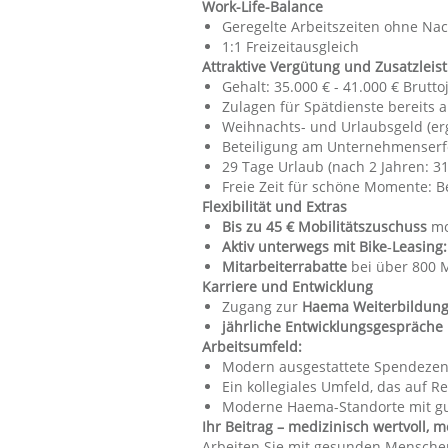
Work-Life-Balance
Geregelte Arbeitszeiten ohne Nac
1:1 Freizeitausgleich
Attraktive Vergütung und Zusatzleis
Gehalt: 35.000 € - 41.000 € Bruttoj
Zulagen für Spätdienste bereits 
Weihnachts- und Urlaubsgeld (e
Beteiligung am Unternehmenserf
29 Tage Urlaub (nach 2 Jahren: 31
Freie Zeit für schöne Momente: Be
Flexibilität und Extras
Bis zu 45 € Mobilitätszuschuss
mo
Aktiv unterwegs mit Bike‑Leasing
Mitarbeiterrabatte
bei über 800 
Karriere und Entwicklung
Zugang zur
Haema Weiterbildun
jährliche Entwicklungsgespräche
Arbeitsumfeld:
Modern ausgestattete Spendezent
Ein kollegiales Umfeld, das auf 
Moderne Haema-Standorte mit gut
Ihr Beitrag – medizinisch wertvoll, 
Arbeiten Sie mit gesunden Menschen