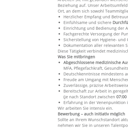
Beziehung auf. Unser Arbeitsumfeld
Ort, an dem sich sowohl Teammitgli
Herzlicher Empfang und Betreu
Einfühlsame und sichere
Durchf
Einrichtung und Bedienung der 
Fachgerechte Versorgung der Pun
Sicherstellung von Hygiene‑ und
Dokumentation aller relevanten S
Diese Tätigkeit verbindet medizinis
Was Sie mitbringen
Abgeschlossene medizinische Au
MFA, Pflegefachkraft, Gesundheits-
Deutschkenntnisse mindestens a
Freude am Umgang mit Menschen 
Zuverlässige, präzise Arbeitswe
Bereitschaft zur Arbeit in gerege
(je nach Standort zwischen
07:00
Erfahrung in der Venenpunktion 
Wir arbeiten Sie intensiv ein.
Bewerbung – auch initiativ möglich
Sollte an Ihrem Wunschstandort aktu
nehmen wir Sie in unseren Talentpoo