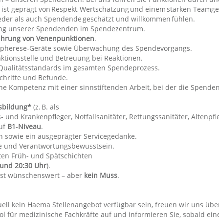
 ist geprägt von Respekt, Wertschätzung und einem starken Teamge
eder als auch Spendende geschätzt und willkommen fühlen.
ung unserer Spendenden im Spendezentrum.
ührung von Venenpunktionen
.
Apherese‑Geräte sowie Überwachung des Spendevorgangs.
ktionsstelle und Betreuung bei Reaktionen.
 Qualitätsstandards im gesamten Spendeprozess.
chritte und Befunde.
che Kompetenz mit einer sinnstiftenden Arbeit, bei der die Spende
sbildung*
(z. B. als
 und Krankenpfleger, Notfallsanitäter, Rettungssanitäter, Altenpfle
uf
B1‑Niveau
.
sowie ein ausgeprägter Servicegedanke.
ise und Verantwortungsbewusstsein.
lten Früh- und Spätschichten
 und 20:30 Uhr
).
ist wünschenswert – aber
kein Muss
.
ell kein Haema Stellenangebot verfügbar sein, freuen wir uns über
l für medizinische Fachkräfte auf und informieren Sie, sobald eine