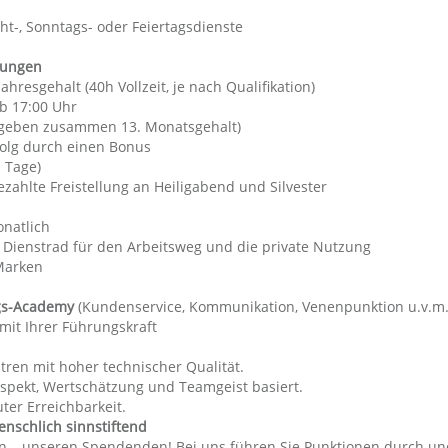
ht-, Sonntags- oder Feiertagsdienste
tungen
ahresgehalt (40h Vollzeit, je nach Qualifikation)
ab 17:00 Uhr
rgeben zusammen 13. Monatsgehalt)
olg durch einen Bonus
 Tage)
zahlte Freistellung an Heiligabend und Silvester
natlich
:
Dienstrad für den Arbeitsweg und die private Nutzung
Marken
gs-Academy
(Kundenservice, Kommunikation, Venenpunktion u.v.m.
mit Ihrer Führungskraft
ren mit hoher technischer Qualität.
Respekt, Wertschätzung und Teamgeist basiert.
er Erreichbarkeit.
menschlich sinnstiftend
 – unseren Spendenden! Bei uns führen Sie Punktionen durch und